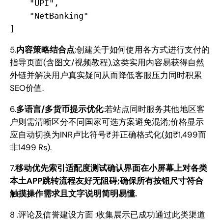
    "UPI",

    "NetBanking"

5.
内容策略结合点
:创建关于如何使用各方式进行支付的
指导页面(含图文/视频教程),这类实用内容易获得自然
外链并解决用户真实疑问从而降低客服压力同时积累
SEO价值.
6.
多语言/多货币提示优化
:若站点同时服务其他地区客
户则需清晰区分不同国家可选方案避免混淆;价格显示
应自动切换为INR卢比符号₹并正确格式化(如₹1,499而
非1499 Rs).
7.
移动优先索引适配度测试确认界面在小屏幕上对各类
本土APP跳转流程友好无阻碍;确保所有按钮尺寸符合
触摸操作需求且文字说明简明易懂.
8 .评论及信誉建设方面 :收集展示已成功通过此类渠道