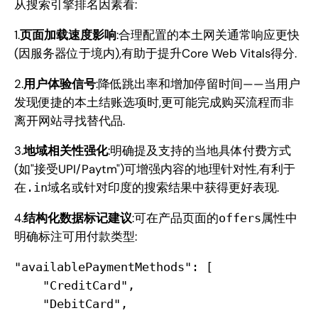
从搜索引擎排名因素看:
1.
页面加载速度影响
:合理配置的本土网关通常响应更快
(因服务器位于境内),有助于提升Core Web Vitals得分.
2.
用户体验信号
:降低跳出率和增加停留时间——当用户
发现便捷的本土结账选项时,更可能完成购买流程而非
离开网站寻找替代品.
3.
地域相关性强化
:明确提及支持的当地具体付费方式
(如"接受UPI/Paytm")可增强内容的地理针对性,有利于
在
域名或针对印度的搜索结果中获得更好表现.
.in
4.
结构化数据标记建议
:可在产品页面的
属性中
offers
明确标注可用付款类型:
"availablePaymentMethods": [

    "CreditCard",

    "DebitCard", 
