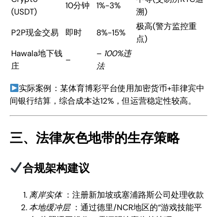
10分钟
1%-3%
(USDT)
溯)
极高(警方监控重
P2P现金交易
即时
8%-15%
点)
Hawala地下钱
–
100%违
–
庄
法
实际案例：某体育博彩平台使用加密货币+菲律宾中
间银行结算，综合成本达12%，但运营稳定性较高。
三、法律灰色地带的生存策略
合规架构建议
离岸实体
：注册新加坡或塞浦路斯公司处理收款
本地缓冲层
：通过德里/NCR地区的“游戏技能平