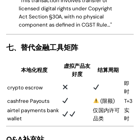
"This transaction involves transfer of
licensed digital rights under Copyright
Act Section §30A, with no physical
component as defined in CGST Rule…"
七、替代金融工具矩阵
虚拟产品友
本地化程度
结算周期
好度
即
crypto escrow
时
cashfree Payouts
(限额)
T+3
airtel payments bank
仅国内许可
实
wallet
品类
时
Q&A补充站