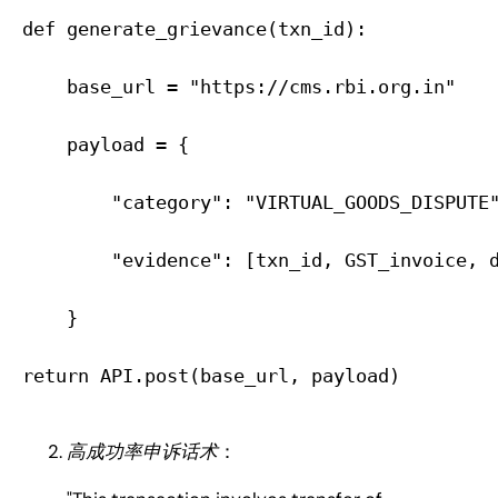
def generate_grievance(txn_id):
    base_url = "https://cms.rbi.org.in"
    payload = {
        "category": "VIRTUAL_GOODS_DISPUTE
        "evidence": [txn_id, GST_invoice, 
    }
return API.post(base_url, payload)
高成功率申诉话术
：