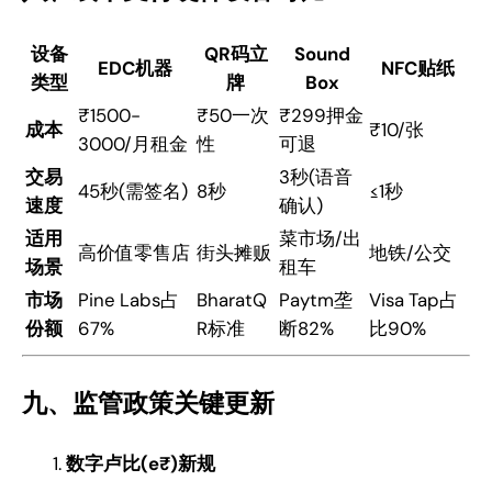
设备
QR码立
Sound
EDC机器
NFC贴纸
类型
牌
Box
₹1500-
₹50一次
₹299押金
成本
₹10/张
3000/月租金
性
可退
交易
3秒(语音
45秒(需签名)
8秒
≤1秒
速度
确认)
适用
菜市场/出
高价值零售店
街头摊贩
地铁/公交
场景
租车
市场
Pine Labs占
BharatQ
Paytm垄
Visa Tap占
份额
67%
R标准
断82%
比90%
九、监管政策关键更新
数字卢比(e₹)新规