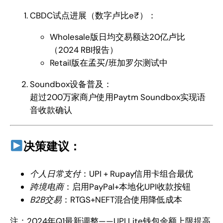
CBDC试点进展（数字卢比e₹）：
Wholesale版日均交易额达20亿卢比
（2024 RBI报告）
Retail版在孟买/班加罗尔测试中
Soundbox设备普及：
超过200万家商户使用Paytm Soundbox实现语
音收款确认
决策建议：
个人日常支付
：UPI + Rupay信用卡组合最优
跨境电商
：启用PayPal+本地化UPI收款按钮
B2B交易
：RTGS+NEFT混合使用降低成本
注：2024年Q1最新调整——UPI Lite钱包余额上限提高